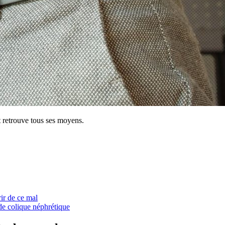
t retrouve tous ses moyens.
ir de ce mal
 de colique néphrétique