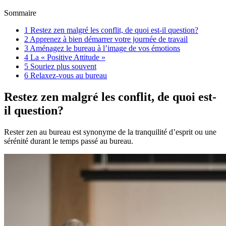
Sommaire
1
Restez zen malgré les conflit, de quoi est-il question?
2
Apprenez à bien démarrer votre journée de travail
3
Aménagez le bureau à l’image de vos émotions
4
La « Positive Attitude »
5
Souriez plus souvent
6
Relaxez-vous au bureau
Restez zen malgré les conflit, de quoi est-
il question?
Rester zen au bureau est synonyme de la tranquilité d’esprit ou une
sérénité durant le temps passé au bureau.