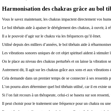
Harmonisation des chakras grâce au bol ti
Vous le savez maintenant, les chakras impactent directement vos humeurs
Le bol tibétain aide à apaiser le dérèglement des chakras, à ouvrir, à r
Il a le pouvoir d’agir sur le chakra via les fréquences qu’il émet.
Utilisé depuis des milliers d’années, le bol tibétain aide à réharmonise
Les vibrations sonores uniques de cet objet spirituel aident à stimuler la
On le place au niveau des chakras perturbés et on laisse la vibration s
Autrement dit, Il agit sur les chakras grâce aux sons et aux vibrations 
Cela demande dans un premier temps de se connecter à ses ressentis p
L’on pourra alors déterminer quel bol tibétain utilisé, car il en exis
Si l’on fait recours à un thérapeute, celui-ci se basera sur son ressent
Il peut choisir pour le traitement une fréquence pour un chakra ou une