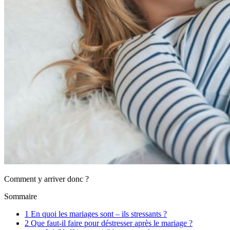
Comment y arriver donc ?
Sommaire
1
En quoi les mariages sont – ils stressants ?
2
Que faut-il faire pour déstresser après le mariage ?