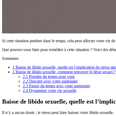
Si cette situation perdure dans le temps, cela peut affecter votre vie de
Que pouvez-vous faire pour remédier à cette situation ? Voici des détail
Sommaire
1
Baisse de libido sexuelle, quelle est l’implication du stress 
2
Baisse de libido sexuelle, comment retrouver le désir sexuel ?
2.1
Prendre du temps pour vous
2.2
Discuter avec votre partenaire
2.3
Passer du temps avec votre partenaire
2.4
Dynamiser votre vie sexuelle
Baisse de libido sexuelle, quelle est l’impl
Il n’y a aucun doute ; le stress peut faire baisser votre libido sexuelle.