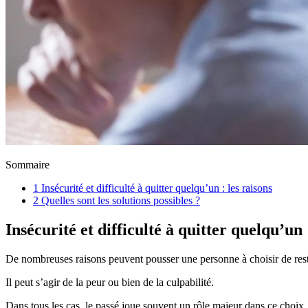
Sommaire
1
Insécurité et difficulté à quitter quelqu’un : les raisons
2
Quelles sont les solutions possibles ?
Insécurité et difficulté à quitter quelqu’un 
De nombreuses raisons peuvent pousser une personne à choisir de reste
Il peut s’agir de la peur ou bien de la culpabilité.
Dans tous les cas, le passé joue souvent un rôle majeur dans ce choix.