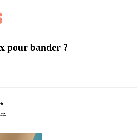
ux pour bander ?
tc.
ice.