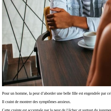
Pour un homme, la peur d’aborder une belle fille est engendrée par cel
Il craint de montrer des symptômes anxieux.
Cette crainte est accentuée par la peur de l’échec et surtout du jugement