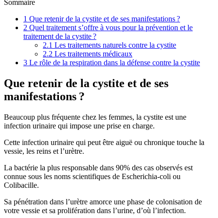
Sommaire
1
Que retenir de la cystite et de ses manifestations ?
2
Quel traitement s’offre à vous pour la prévention et le
traitement de la cystite ?
2.1
Les traitements naturels contre la cystite
2.2
Les traitements médicaux
3
Le rôle de la respiration dans la défense contre la cystite
Que retenir de la cystite et de ses
manifestations ?
Beaucoup plus fréquente chez les femmes, la cystite est une
infection urinaire qui impose une prise en charge.
Cette infection urinaire qui peut être aiguë ou chronique touche la
vessie, les reins et l’urètre.
La bactérie la plus responsable dans 90% des cas observés est
connue sous les noms scientifiques de Escherichia-coli ou
Colibacille.
Sa pénétration dans l’urètre amorce une phase de colonisation de
votre vessie et sa prolifération dans l’urine, d’où l’infection.