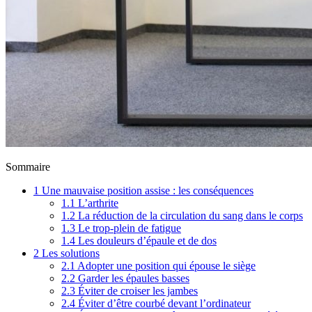
Sommaire
1
Une mauvaise position assise : les conséquences
1.1
L’arthrite
1.2
La réduction de la circulation du sang dans le corps
1.3
Le trop-plein de fatigue
1.4
Les douleurs d’épaule et de dos
2
Les solutions
2.1
Adopter une position qui épouse le siège
2.2
Garder les épaules basses
2.3
Éviter de croiser les jambes
2.4
Éviter d’être courbé devant l’ordinateur