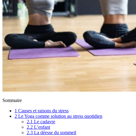
Sommaire
1
Causes et raisons du stress
2
Le Yoga comme solution au stress quotidien
2.1
Le cadavre
2.2
L’enfant
2.3
La déesse du sommeil