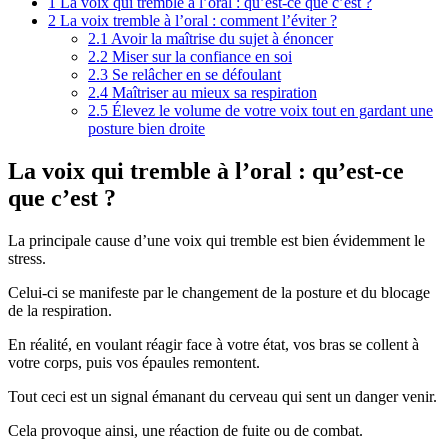
1
La voix qui tremble à l’oral : qu’est-ce que c’est ?
2
La voix tremble à l’oral : comment l’éviter ?
2.1
Avoir la maîtrise du sujet à énoncer
2.2
Miser sur la confiance en soi
2.3
Se relâcher en se défoulant
2.4
Maîtriser au mieux sa respiration
2.5
Élevez le volume de votre voix tout en gardant une
posture bien droite
La voix qui tremble à l’oral : qu’est-ce
que c’est ?
La principale cause d’une voix qui tremble est bien évidemment le
stress.
Celui-ci se manifeste par le changement de la posture et du blocage
de la respiration.
En réalité, en voulant réagir face à votre état, vos bras se collent à
votre corps, puis vos épaules remontent.
Tout ceci est un signal émanant du cerveau qui sent un danger venir.
Cela provoque ainsi, une réaction de fuite ou de combat.