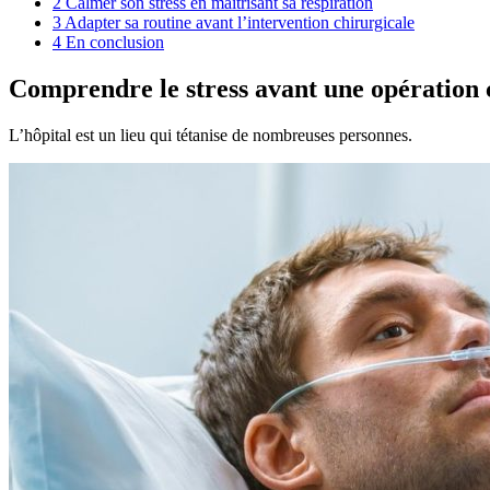
2
Calmer son stress en maîtrisant sa respiration
3
Adapter sa routine avant l’intervention chirurgicale
4
En conclusion
Comprendre le stress avant une opération 
L’hôpital est un lieu qui tétanise de nombreuses personnes.