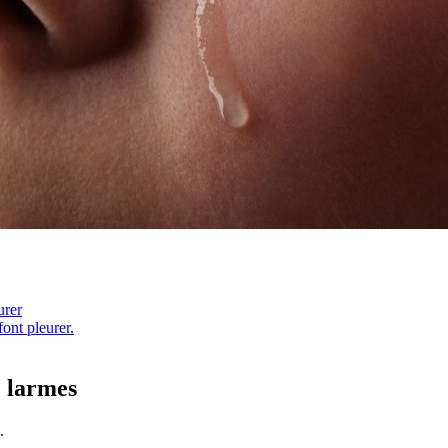
urer
ont pleurer.
 larmes
.