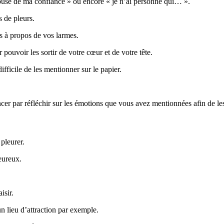
a abusé de ma confiance » ou encore « je n’ai personne qui… ».
 de pleurs.
es à propos de vos larmes.
pouvoir les sortir de votre cœur et de votre tête.
fficile de les mentionner sur le papier.
r par réfléchir sur les émotions que vous avez mentionnées afin de le
 pleurer.
eureux.
isir.
un lieu d’attraction par exemple.