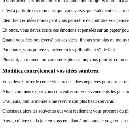
Il vous arrive parfois de dire « il m’a quitté pour toujours » ou « il 
C’est à partir de ces moments que vous versez généralement les larmes
Identifier ces idées noires peut vous permettre de contrôler vos pensé
En outre, vous devez écrire ces émotions et pensées sur un papier pour 
Quand vous êtes bouleversé par ces idées, il vous sera plus ou moins di
Par contre, vous pouvez y arriver en les gribouillant s’il le faut.
Plus tard, au moment où vous serez plus calme, vous pourrez commence
Modifiez concrètement vos idées sombres.
Vous devez briser le cercle vicieux des idées négatives pour arrêter de
Alors, commencez par vous concentrer sur vos événements les plus h
D’ailleurs, tout le monde aime revivre son plus beau souvenir.
Choisissez alors les souvenirs qui vont réellement vous procurer du pla
Aussi, cultivez de la joie en vous en allant à un cours de yoga ou sur 