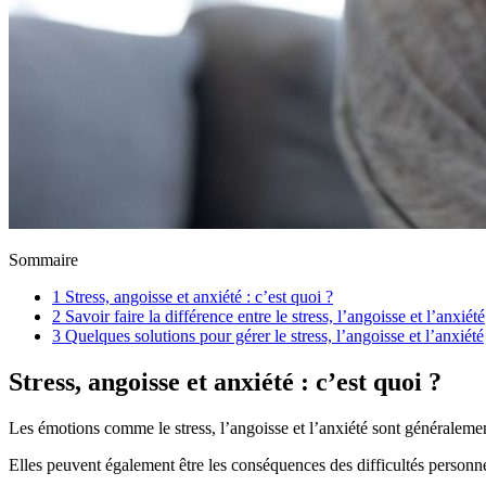
Sommaire
1
Stress, angoisse et anxiété : c’est quoi ?
2
Savoir faire la différence entre le stress, l’angoisse et l’anxiété
3
Quelques solutions pour gérer le stress, l’angoisse et l’anxiété
Stress, angoisse et anxiété : c’est quoi ?
Les émotions comme le stress, l’angoisse et l’anxiété sont généralemen
Elles peuvent également être les conséquences des difficultés personnel