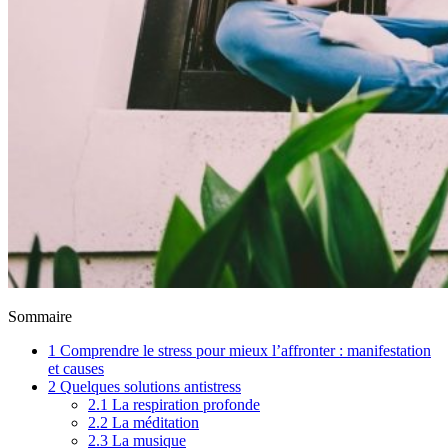
Sommaire
1
Comprendre le stress pour mieux l’affronter : manifestation
et causes
2
Quelques solutions antistress
2.1
La respiration profonde
2.2
La méditation
2.3
La musique