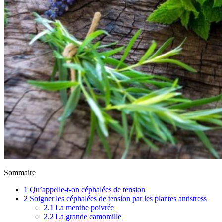
Sommaire
1
Qu’appelle-t-on céphalées de tension
2
Soigner les céphalées de tension par les plantes antistress
2.1
La menthe poivrée
2.2
La grande camomille