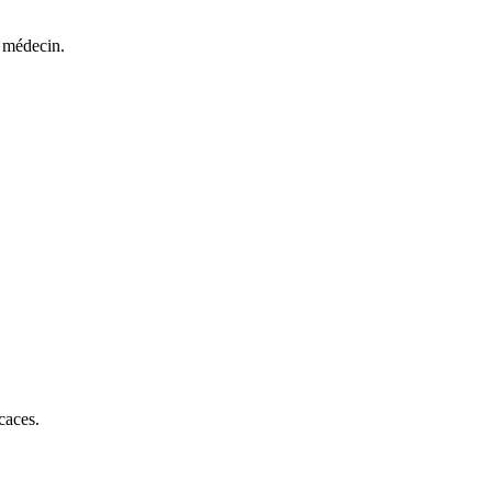
e médecin.
caces.