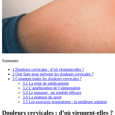
Sommaire
1
Douleurs cervicales : d’où viennent-elles ?
2
Que faire pour prévenir les douleurs cervicales ?
3
Comment traiter les douleurs cervicales ?
3.1
La prise de médicaments
3.2
L’amélioration de l’alimentation
3.3
Le massage : un remède efficace
3.4
La pratique du sport
3.5
Les exercices respiratoires : la meilleure solution
Douleurs cervicales : d’où viennent-elles ?