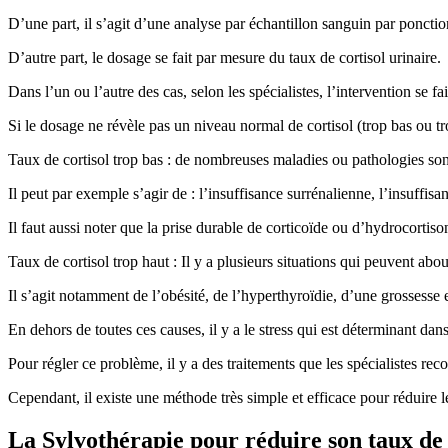
D’une part, il s’agit d’une analyse par échantillon sanguin par poncti
D’autre part, le dosage se fait par mesure du taux de cortisol urinaire.
Dans l’un ou l’autre des cas, selon les spécialistes, l’intervention se f
Si le dosage ne révèle pas un niveau normal de cortisol (trop bas ou t
Taux de cortisol trop bas : de nombreuses maladies ou pathologies sont
Il peut par exemple s’agir de : l’insuffisance surrénalienne, l’insuffi
Il faut aussi noter que la prise durable de corticoïde ou d’hydrocortison
Taux de cortisol trop haut : Il y a plusieurs situations qui peuvent abou
Il s’agit notamment de l’obésité, de l’hyperthyroïdie, d’une grossesse e
En dehors de toutes ces causes, il y a le stress qui est déterminant dan
Pour régler ce problème, il y a des traitements que les spécialistes r
Cependant, il existe une méthode très simple et efficace pour réduire l
La Sylvothérapie pour réduire son taux de 