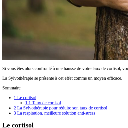
Si vous êtes alors confronté à une hausse de votre taux de cortisol, v
La Sylvothérapie se présente à cet effet comme un moyen efficace.
Sommaire
1
Le cortisol
1.1
Taux de cortisol
2
La Sylvothérapie pour réduire son taux de cortisol
3
La respiration, meilleure solution anti-stress
Le cortisol