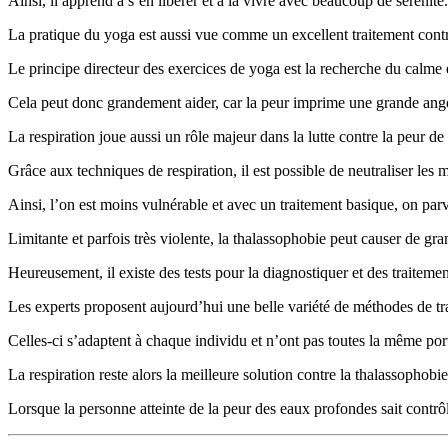
Ainsi, il apprend à s’en libérer et à la vivre avec beaucoup de sérénité.
La pratique du yoga est aussi vue comme un excellent traitement contr
Le principe directeur des exercices de yoga est la recherche du calme e
Cela peut donc grandement aider, car la peur imprime une grande angois
La respiration joue aussi un rôle majeur dans la lutte contre la peur de
Grâce aux techniques de respiration, il est possible de neutraliser les 
Ainsi, l’on est moins vulnérable et avec un traitement basique, on parvi
Limitante et parfois très violente, la thalassophobie peut causer de gr
Heureusement, il existe des tests pour la diagnostiquer et des traitemen
Les experts proposent aujourd’hui une belle variété de méthodes de tr
Celles-ci s’adaptent à chaque individu et n’ont pas toutes la même por
La respiration reste alors la meilleure solution contre la thalassophobie
Lorsque la personne atteinte de la peur des eaux profondes sait contrôle