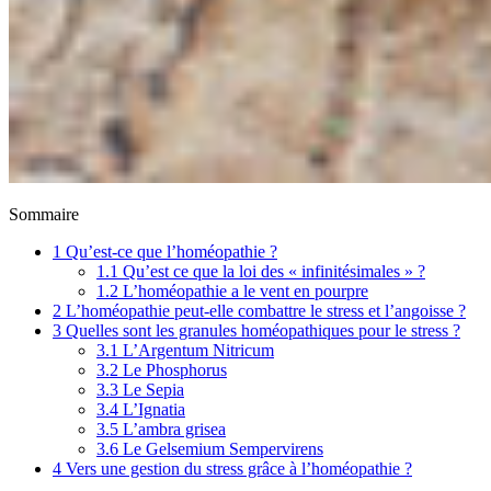
Sommaire
1
Qu’est-ce que l’homéopathie ?
1.1
Qu’est ce que la loi des « infinitésimales » ?
1.2
L’homéopathie a le vent en pourpre
2
L’homéopathie peut-elle combattre le stress et l’angoisse ?
3
Quelles sont les granules homéopathiques pour le stress ?
3.1
L’Argentum Nitricum
3.2
Le Phosphorus
3.3
Le Sepia
3.4
L’Ignatia
3.5
L’ambra grisea
3.6
Le Gelsemium Sempervirens
4
Vers une gestion du stress grâce à l’homéopathie ?