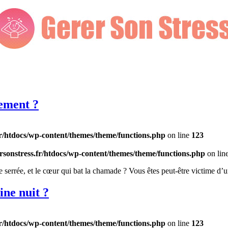
ement ?
r/htdocs/wp-content/themes/theme/functions.php
on line
123
sonstress.fr/htdocs/wp-content/themes/theme/functions.php
on lin
e serrée, et le cœur qui bat la chamade ? Vous êtes peut-être victime d
ine nuit ?
r/htdocs/wp-content/themes/theme/functions.php
on line
123