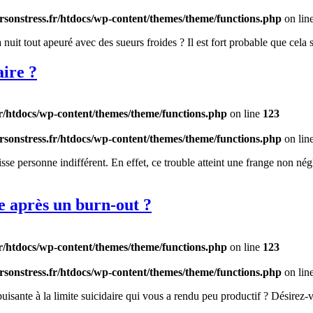
sonstress.fr/htdocs/wp-content/themes/theme/functions.php
on lin
la nuit tout apeuré avec des sueurs froides ? Il est fort probable que cel
ire ?
r/htdocs/wp-content/themes/theme/functions.php
on line
123
sonstress.fr/htdocs/wp-content/themes/theme/functions.php
on lin
laisse personne indifférent. En effet, ce trouble atteint une frange non 
e après un burn-out ?
r/htdocs/wp-content/themes/theme/functions.php
on line
123
sonstress.fr/htdocs/wp-content/themes/theme/functions.php
on lin
isante à la limite suicidaire qui vous a rendu peu productif ? Désirez-vo