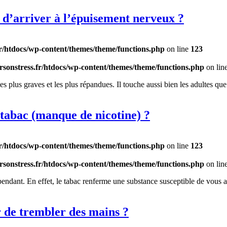
d’arriver à l’épuisement nerveux ?
r/htdocs/wp-content/themes/theme/functions.php
on line
123
sonstress.fr/htdocs/wp-content/themes/theme/functions.php
on lin
s plus graves et les plus répandues. Il touche aussi bien les adultes que
 tabac (manque de nicotine) ?
r/htdocs/wp-content/themes/theme/functions.php
on line
123
sonstress.fr/htdocs/wp-content/themes/theme/functions.php
on lin
pendant. En effet, le tabac renferme une substance susceptible de vous a
 de trembler des mains ?