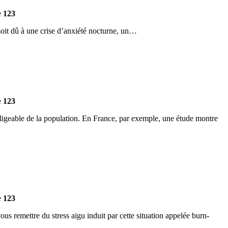
e
123
a soit dû à une crise d’anxiété nocturne, un…
e
123
négligeable de la population. En France, par exemple, une étude montre
e
123
us remettre du stress aigu induit par cette situation appelée burn-