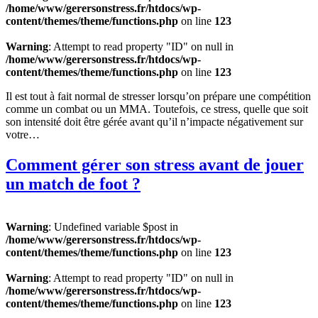
/home/www/gerersonstress.fr/htdocs/wp-
content/themes/theme/functions.php
on line
123
Warning
: Attempt to read property "ID" on null in
/home/www/gerersonstress.fr/htdocs/wp-
content/themes/theme/functions.php
on line
123
Il est tout à fait normal de stresser lorsqu’on prépare une compétition
comme un combat ou un MMA. Toutefois, ce stress, quelle que soit
son intensité doit être gérée avant qu’il n’impacte négativement sur
votre…
Comment gérer son stress avant de jouer
un match de foot ?
Warning
: Undefined variable $post in
/home/www/gerersonstress.fr/htdocs/wp-
content/themes/theme/functions.php
on line
123
Warning
: Attempt to read property "ID" on null in
/home/www/gerersonstress.fr/htdocs/wp-
content/themes/theme/functions.php
on line
123