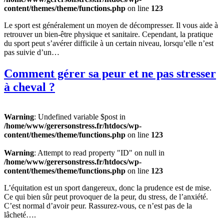
content/themes/theme/functions.php
on line
123
Le sport est généralement un moyen de décompresser. Il vous aide à
retrouver un bien-être physique et sanitaire. Cependant, la pratique
du sport peut s’avérer difficile à un certain niveau, lorsqu’elle n’est
pas suivie d’un…
Comment gérer sa peur et ne pas stresser
à cheval ?
Warning
: Undefined variable $post in
/home/www/gerersonstress.fr/htdocs/wp-
content/themes/theme/functions.php
on line
123
Warning
: Attempt to read property "ID" on null in
/home/www/gerersonstress.fr/htdocs/wp-
content/themes/theme/functions.php
on line
123
L’équitation est un sport dangereux, donc la prudence est de mise.
Ce qui bien sûr peut provoquer de la peur, du stress, de l’anxiété.
C’est normal d’avoir peur. Rassurez-vous, ce n’est pas de la
lâcheté….