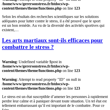
/home/www/gerersonstress.fr/htdocs/wp-
content/themes/theme/functions.php
on line
123
Selon les résultats des recherches scientifiques sur les solutions
adéquates pour lutter contre le stress, il a été prouvé que le sport
est un bon remède. Au vu de la diversité des activités sportives qui
existent,…
Les arts martiaux sont-ils efficaces pour
combattre le stress ?
Warning
: Undefined variable $post in
/home/www/gerersonstress.fr/htdocs/wp-
content/themes/theme/functions.php
on line
123
Warning
: Attempt to read property "ID" on null in
/home/www/gerersonstress.fr/htdocs/wp-
content/themes/theme/functions.php
on line
123
Le stress est un état susceptible d’amener les personnes à rapidement
perdre leur calme et à paniquer devant toute situation. Un tel état est
tellement embarrassant qu’il est important de le combattre. Pour ce
faire,…