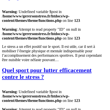
Warning
: Undefined variable $post in
/home/www/gerersonstress.fr/htdocs/wp-
content/themes/theme/functions.php
on line
123
Warning
: Attempt to read property "ID" on null in
/home/www/gerersonstress.fr/htdocs/wp-
content/themes/theme/functions.php
on line
123
Le stress a un effet positif sur le sport. Il est utile, car il sert à
mobiliser l’énergie physique et mentale indispensable pour
l’accomplissement des performances sportives. Il peut cependant
être nuisible voire néfaste pouvant…
Quel sport pour lutter efficacement
contre le stress ?
Warning
: Undefined variable $post in
/home/www/gerersonstress.fr/htdocs/wp-
content/themes/theme/functions.php
on line
123
Warning
: Attempt to read property "ID" on null in