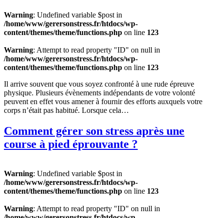
Warning
: Undefined variable $post in
/home/www/gerersonstress.fr/htdocs/wp-
content/themes/theme/functions.php
on line
123
Warning
: Attempt to read property "ID" on null in
/home/www/gerersonstress.fr/htdocs/wp-
content/themes/theme/functions.php
on line
123
Il arrive souvent que vous soyez confronté à une rude épreuve
physique. Plusieurs évènements indépendants de votre volonté
peuvent en effet vous amener à fournir des efforts auxquels votre
corps n’était pas habitué. Lorsque cela…
Comment gérer son stress après une
course à pied éprouvante ?
Warning
: Undefined variable $post in
/home/www/gerersonstress.fr/htdocs/wp-
content/themes/theme/functions.php
on line
123
Warning
: Attempt to read property "ID" on null in
/home/www/gerersonstress.fr/htdocs/wp-