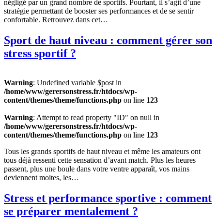
négligé par un grand nombre de sportifs. Pourtant, il s’agit d’une
stratégie permettant de booster ses performances et de se sentir
confortable. Retrouvez dans cet…
Sport de haut niveau : comment gérer son
stress sportif ?
Warning
: Undefined variable $post in
/home/www/gerersonstress.fr/htdocs/wp-
content/themes/theme/functions.php
on line
123
Warning
: Attempt to read property "ID" on null in
/home/www/gerersonstress.fr/htdocs/wp-
content/themes/theme/functions.php
on line
123
Tous les grands sportifs de haut niveau et même les amateurs ont
tous déjà ressenti cette sensation d’avant match. Plus les heures
passent, plus une boule dans votre ventre apparaît, vos mains
deviennent moites, les…
Stress et performance sportive : comment
se préparer mentalement ?