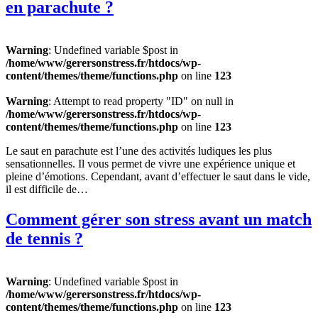
en parachute ?
Warning
: Undefined variable $post in
/home/www/gerersonstress.fr/htdocs/wp-
content/themes/theme/functions.php
on line
123
Warning
: Attempt to read property "ID" on null in
/home/www/gerersonstress.fr/htdocs/wp-
content/themes/theme/functions.php
on line
123
Le saut en parachute est l’une des activités ludiques les plus
sensationnelles. Il vous permet de vivre une expérience unique et
pleine d’émotions. Cependant, avant d’effectuer le saut dans le vide,
il est difficile de…
Comment gérer son stress avant un match
de tennis ?
Warning
: Undefined variable $post in
/home/www/gerersonstress.fr/htdocs/wp-
content/themes/theme/functions.php
on line
123