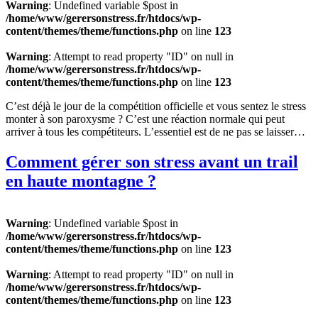
Warning
: Undefined variable $post in
/home/www/gerersonstress.fr/htdocs/wp-
content/themes/theme/functions.php
on line
123
Warning
: Attempt to read property "ID" on null in
/home/www/gerersonstress.fr/htdocs/wp-
content/themes/theme/functions.php
on line
123
C’est déjà le jour de la compétition officielle et vous sentez le stress
monter à son paroxysme ? C’est une réaction normale qui peut
arriver à tous les compétiteurs. L’essentiel est de ne pas se laisser…
Comment gérer son stress avant un trail
en haute montagne ?
Warning
: Undefined variable $post in
/home/www/gerersonstress.fr/htdocs/wp-
content/themes/theme/functions.php
on line
123
Warning
: Attempt to read property "ID" on null in
/home/www/gerersonstress.fr/htdocs/wp-
content/themes/theme/functions.php
on line
123