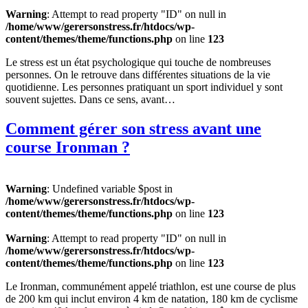
Warning
: Attempt to read property "ID" on null in
/home/www/gerersonstress.fr/htdocs/wp-
content/themes/theme/functions.php
on line
123
Le stress est un état psychologique qui touche de nombreuses
personnes. On le retrouve dans différentes situations de la vie
quotidienne. Les personnes pratiquant un sport individuel y sont
souvent sujettes. Dans ce sens, avant…
Comment gérer son stress avant une
course Ironman ?
Warning
: Undefined variable $post in
/home/www/gerersonstress.fr/htdocs/wp-
content/themes/theme/functions.php
on line
123
Warning
: Attempt to read property "ID" on null in
/home/www/gerersonstress.fr/htdocs/wp-
content/themes/theme/functions.php
on line
123
Le Ironman, communément appelé triathlon, est une course de plus
de 200 km qui inclut environ 4 km de natation, 180 km de cyclisme